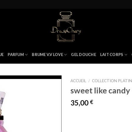
UE
PARFUM
BRUME V.V LOVE
GEL DOUCHE
LAIT CORPS
ACCUEIL
/
COLLECTION PLATI
sweet like candy
35,00
€