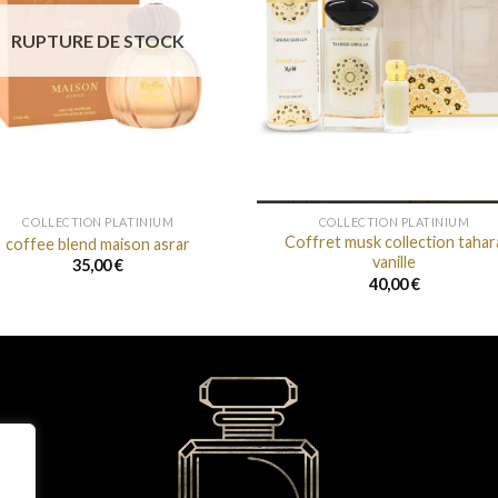
RUPTURE DE STOCK
+
COLLECTION PLATINIUM
COLLECTION PLATINIUM
Coffret musk collection tahar
coffee blend maison asrar
vanille
35,00
€
40,00
€