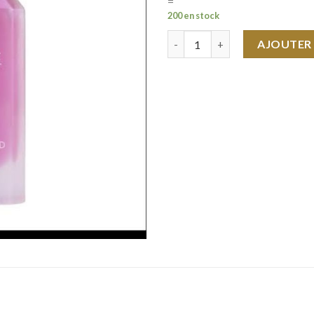
=
200 en stock
quantité de sweet like candy
AJOUTER 