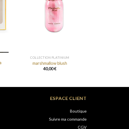
+
COLLECTION PLATINIUM
a
marshmallow blush
40,00
€
ESPACE CLIENT
Boutique
Suivre ma commande
CGV