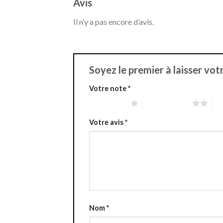
Avis
Il n’y a pas encore d’avis.
Soyez le premier à laisser vot
Votre note
*
1 étoile sur 5
2 étoiles sur 5
3 é
Votre avis
*
Nom
*