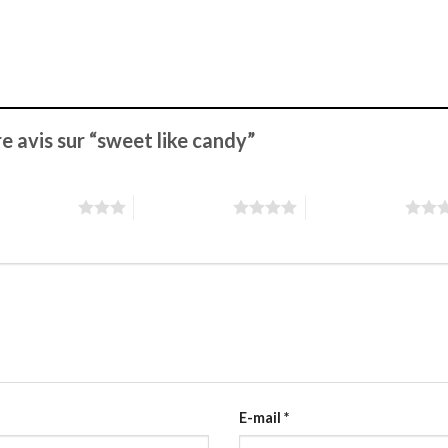
re avis sur “sweet like candy”
toiles sur 5
4 étoiles sur 5
5 étoiles sur 5
E-mail
*