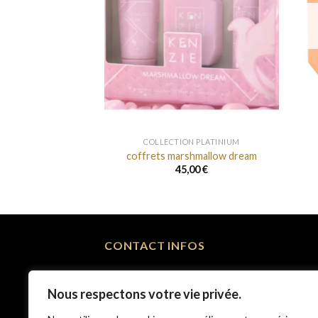
+
+
N PLATINIUM
COLLECTION PLATINIUM
um dupe de Kay Ali
coffrets marshmallow dream
,00
€
45,00
€
CONTACT INFOS
+33 781 434 968
Nous respectons votre vie privée.
Contact@dresschery.com