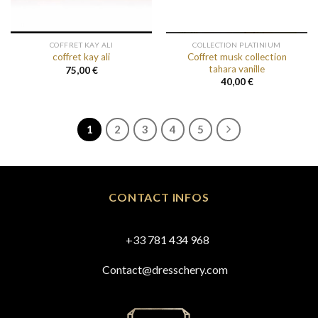
COFFRET KAY ALI
COLLECTION PLATINIUM
Coffret musk collection
coffret kay ali
tahara vanille
75,00
€
40,00
€
1
2
3
4
5
CONTACT INFOS
+33 781 434 968
Contact@dresschery.com