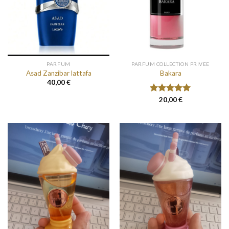
PARFUM
PARFUM COLLECTION PRIVEE
Asad Zanzibar lattafa
Bakara
40,00
€
Note
20,00
5.00
€
sur 5