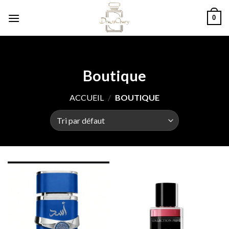
Skip
0
to
content
Boutique
ACCUEIL
/
BOUTIQUE