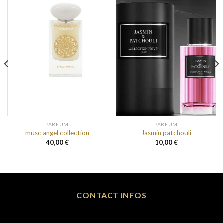
PARFUM
PARFUM
musc angel collection
Jasmin patchouli
40,00
€
10,00
€
CONTACT INFOS