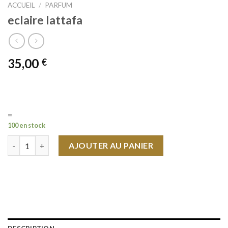
ACCUEIL
/
PARFUM
eclaire lattafa
35,00
€
=
100 en stock
quantité de eclaire lattafa
AJOUTER AU PANIER